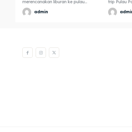
merencanakan liburan ke pulau...
trip Pulau P
admin
admi