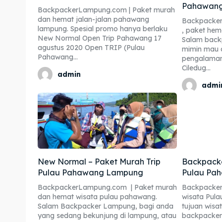
Pahawan
BackpackerLampung.com | Paket murah
dan hemat jalan-jalan pahawang
Backpacker
lampung. Spesial promo hanya berlaku
, paket hem
New Normal Open Trip Pahawang 17
Salam backp
agustus 2020 Open TRIP (Pulau
mimin mau c
Pahawang...
pengalaman
Ciledug...
admin
admi
New Normal – Paket Murah Trip
Backpacke
Pulau Pahawang Lampung
Pulau Pa
BackpackerLampung.com | Paket murah
Backpacker
dan hemat wisata pulau pahawang.
wisata Pula
Salam Backpacker Lampung, bagi anda
tujuan wisa
yang sedang bekunjung di lampung, atau
backpacker