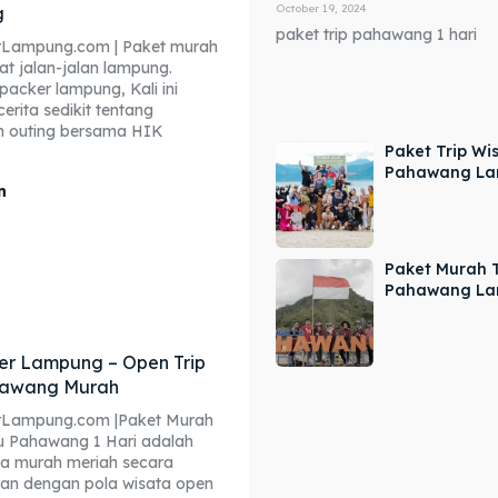
October 19, 2024
g
paket trip pahawang 1 hari
Lampung.com | Paket murah
at jalan-jalan lampung.
acker lampung, Kali ini
erita sedikit tentang
 outing bersama HIK
Paket Trip Wi
Pahawang L
n
Paket Murah T
Pahawang L
r Lampung – Open Trip
hawang Murah
Lampung.com |Paket Murah
u Pahawang 1 Hari adalah
ta murah meriah secara
an dengan pola wisata open