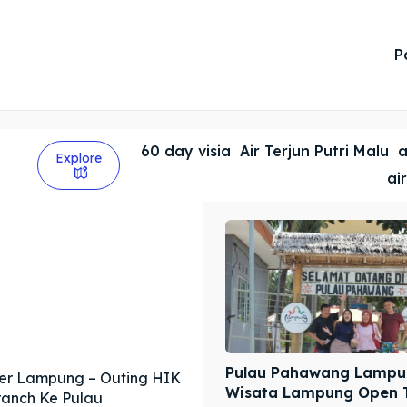
P
60 day visia
Air Terjun Putri Malu
a
Explore
ai
Pulau Pahawang Lampu
er Lampung – Outing HIK
Wisata Lampung Open Tr
ranch Ke Pulau