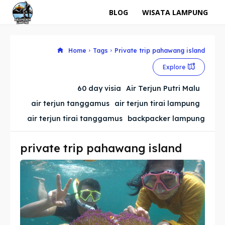
BLOG
WISATA LAMPUNG
Home
Tags
Private trip pahawang island
Explore
60 day visia
Air Terjun Putri Malu
air terjun tanggamus
air terjun tirai lampung
air terjun tirai tanggamus
backpacker lampung
private trip pahawang island