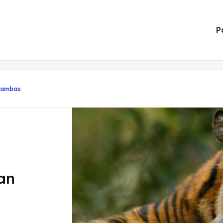
P
Kambas
an