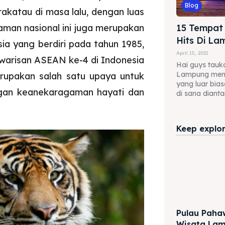
Blog
rakatau di masa lalu, dengan luas
aman nasional ini juga merupakan
15 Tempat
Hits Di L
ia yang berdiri pada tahun 1985,
April 15, 2021
warisan ASEAN ke-4 di Indonesia
Hai guys tau
Lampung memil
erupakan salah satu upaya untuk
yang luar bia
ngan keanekaragaman hayati dan
di sana dianta
Keep explori
Pulau Pah
Wisata Lam