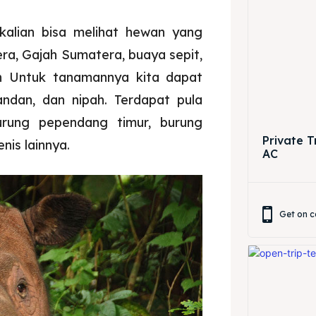
kalian bisa melihat hewan yang
a, Gajah Sumatera, buaya sepit,
n Untuk tanamannya kita dapat
ndan, dan nipah. Terdapat pula
urung pependang timur, burung
Private 
nis lainnya.
AC
Get on c