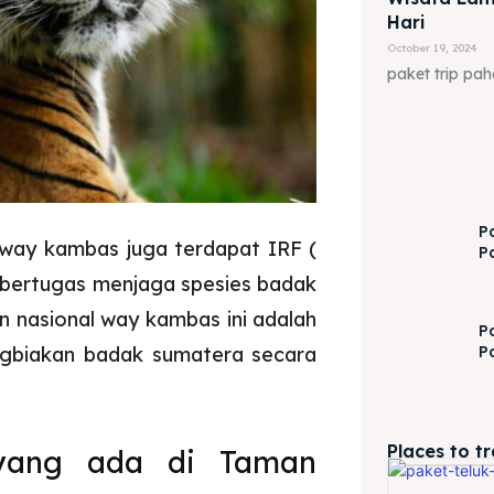
Hari
October 19, 2024
paket trip pa
P
diway kambas juga terdapat IRF (
P
 bertugas menjaga spesies badak
n nasional way kambas ini adalah
P
P
ngbiakan badak sumatera secara
Places to t
yang ada di Taman