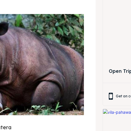
Open Trip
Get on c
tera