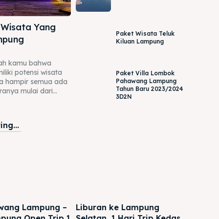
 Wisata Yang
Paket Wisata Teluk
ampung
Kiluan Lampung
kah kamu bahwa
iki potensi wisata
Paket Villa Lombok
Pahawang Lampung
sa hampir semua ada
Tahun Baru 2023/2024
ranya mulai dari...
3D2N
ng...
awang Lampung –
Liburan ke Lampung
pung Open Trip 1
Selatan, 1 Hari Trip Kedas