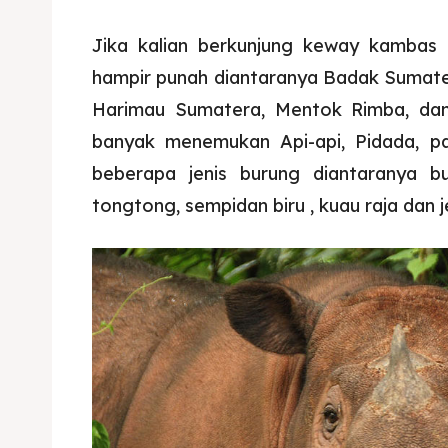
Jika kalian berkunjung keway kambas 
hampir punah diantaranya Badak Sumater
Harimau Sumatera, Mentok Rimba, da
banyak menemukan Api-api, Pidada, pa
beberapa jenis burung diantaranya b
tongtong, sempidan biru , kuau raja dan je